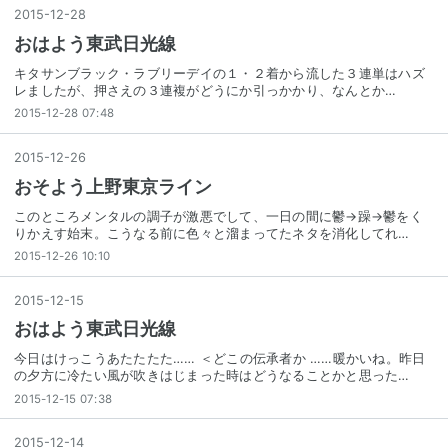
2015
-
12
-
28
おはよう東武日光線
キタサンブラック・ラブリーデイの１・２着から流した３連単はハズ
レましたが、押さえの３連複がどうにか引っかかり、なんとか…
2015-12-28 07:48
2015
-
12
-
26
おそよう上野東京ライン
このところメンタルの調子が激悪でして、一日の間に鬱→躁→鬱をく
りかえす始末。こうなる前に色々と溜まってたネタを消化してれ…
2015-12-26 10:10
2015
-
12
-
15
おはよう東武日光線
今日はけっこうあたたたた…… ＜どこの伝承者か ……暖かいね。昨日
の夕方に冷たい風が吹きはじまった時はどうなることかと思った…
2015-12-15 07:38
2015
-
12
-
14