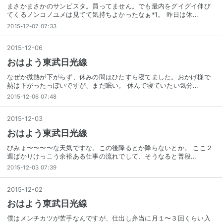
まさかまさかのサンビスタ。買ってません。でも最内をグイグイ伸び
てくるノンコノユメは見てて気持ちよかったなぁ*1。 昨日は休…
2015-12-07 07:33
2015
-
12
-
06
おはよう東武日光線
なぜか微熱が下がらず、休みの間はひたすら寝てました。おかげ様で
熱は下がったっぽいですが、まだ眠い。 休んで寝ていたい気分…
2015-12-06 07:48
2015
-
12
-
03
おはよう東武日光線
びみょ〜〜〜〜な天気ですな。この後降るとか降らないとか。 ここ２
週ばかりけっこう余裕ある仕事の流れでして、そうなると普段…
2015-12-03 07:39
2015
-
12
-
02
おはよう東武日光線
僕はメンチカツが苦手なんですが、仕出し弁当に月１〜３回くらい入