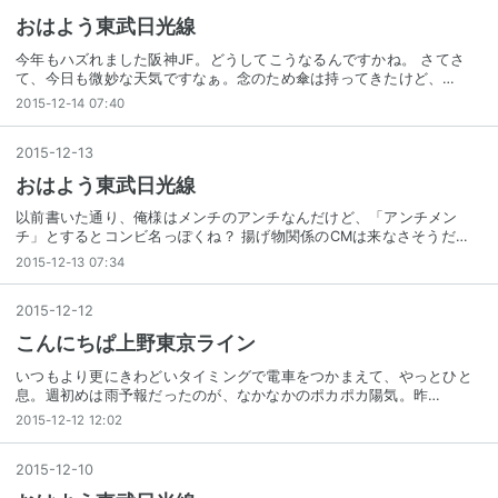
おはよう東武日光線
今年もハズれました阪神JF。どうしてこうなるんですかね。 さてさ
て、今日も微妙な天気ですなぁ。念のため傘は持ってきたけど、…
2015-12-14 07:40
2015
-
12
-
13
おはよう東武日光線
以前書いた通り、俺様はメンチのアンチなんだけど、「アンチメン
チ」とするとコンビ名っぽくね？ 揚げ物関係のCMは来なさそうだ…
2015-12-13 07:34
2015
-
12
-
12
こんにちぱ上野東京ライン
いつもより更にきわどいタイミングで電車をつかまえて、やっとひと
息。週初めは雨予報だったのが、なかなかのポカポカ陽気。昨…
2015-12-12 12:02
2015
-
12
-
10